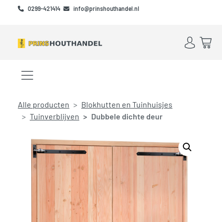
Skip to main content
Skip to footer
0299-421414
info@prinshouthandel.nl
Account
Win
Menu openen/sluiten
Alle producten
Blokhutten en Tuinhuisjes
Tuinverblijven
Dubbele dichte deur