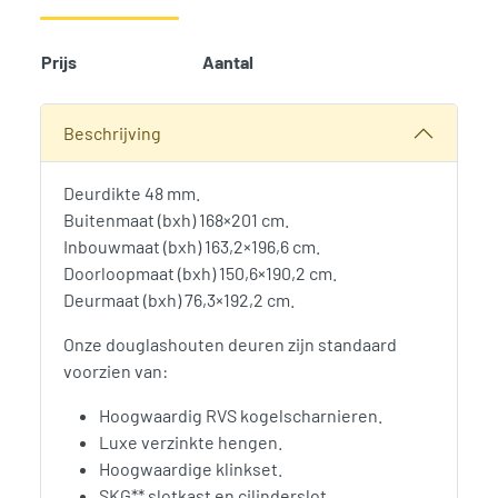
Prijs
Aantal
Add t
SKU:
1338
Categorieën:
Deuren
,
Tuinverblijven
,
Woodvision
Beschrijving
Deurdikte 48 mm.
Buitenmaat (bxh) 168×201 cm.
Inbouwmaat (bxh) 163,2×196,6 cm.
Doorloopmaat (bxh) 150,6×190,2 cm.
Deurmaat (bxh) 76,3×192,2 cm.
Onze douglashouten deuren zijn standaard
voorzien van:
Hoogwaardig RVS kogelscharnieren.
Luxe verzinkte hengen.
Hoogwaardige klinkset.
SKG** slotkast en cilinderslot.