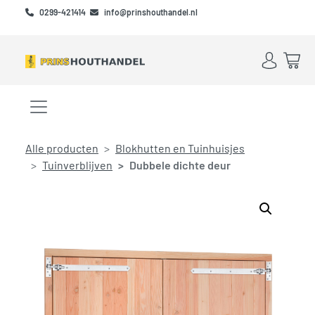
Skip to main content
Skip to footer
0299-421414
info@prinshouthandel.nl
Account
Win
Menu openen/sluiten
Alle producten
Blokhutten en Tuinhuisjes
Tuinverblijven
Dubbele dichte deur