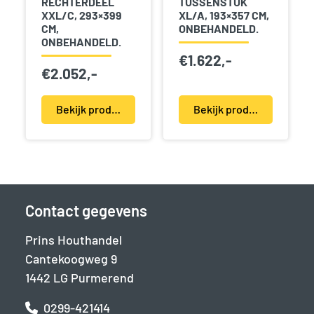
RECHTERDEEL
TUSSENSTUK
XXL/C, 293×399
XL/A, 193×357 CM,
CM,
ONBEHANDELD.
ONBEHANDELD.
€
1.622,-
€
2.052,-
Bekijk product(en)
Bekijk product(en)
Contact gegevens
Prins Houthandel
Cantekoogweg 9
1442 LG Purmerend
0299-421414