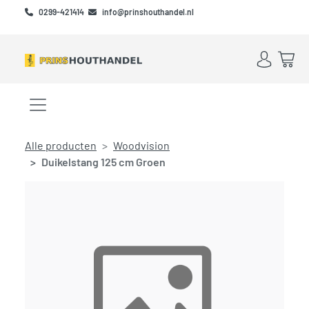
Skip to main content
Skip to footer
0299-421414
info@prinshouthandel.nl
Account
Win
Menu openen/sluiten
Alle producten
Woodvision
Duikelstang 125 cm Groen