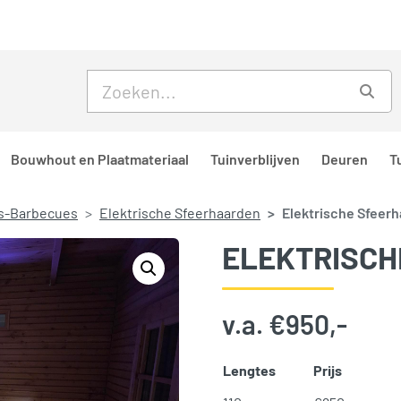
Skip to main content
Skip to footer
Zoe
Bouwhout en Plaatmateriaal
Tuinverblijven
Deuren
T
s-Barbecues
Elektrische Sfeerhaarden
Elektrische Sfeer
ELEKTRISCH
v.a.
€
950,-
Lengtes
Prijs