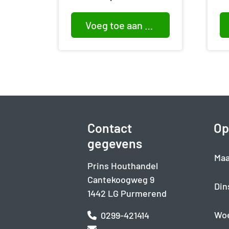
Voeg toe aan winkelwagen
Contact
Op
gegevens
Maa
Prins Houthandel
Cantekoogweg 9
Din
1442 LG Purmerend
Wo
0299-421414