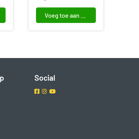
Voeg toe aan winkelwagen
p
Social
Facebook
Instragram
Youtube