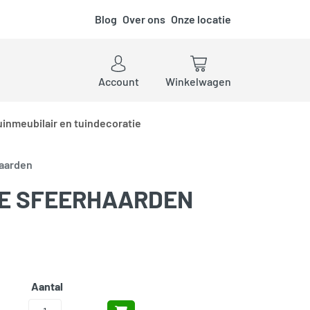
Blog
Over ons
Onze locatie
ken
Account
Winkelwagen
uinmeubilair en tuindecoratie
haarden
E SFEERHAARDEN
Aantal
Add to cart
Elektrische Sfeerhaarden aantal