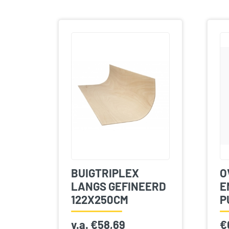
BUIGTRIPLEX
O
LANGS GEFINEERD
E
122X250CM
P
v.a.
€
58,69
€