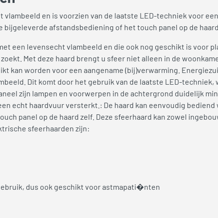
 vlambeeld en is voorzien van de laatste LED-techniek voor een
e bijgeleverde afstandsbediening of het touch panel op de haard
met een levensecht vlambeeld en die ook nog geschikt is voor pl
 zoekt. Met deze haard brengt u sfeer niet alleen in de woonkame
ruikt kan worden voor een aangename (bij)verwarming. Energiezu
mbeeld. Dit komt door het gebruik van de laatste LED-techniek, 
neel zijn lampen en voorwerpen in de achtergrond duidelijk min
n een echt haardvuur versterkt.: De haard kan eenvoudig bedien
ouch panel op de haard zelf. Deze sfeerhaard kan zowel ingebouw
trische sfeerhaarden zijn:
 gebruik, dus ook geschikt voor astmapati�nten