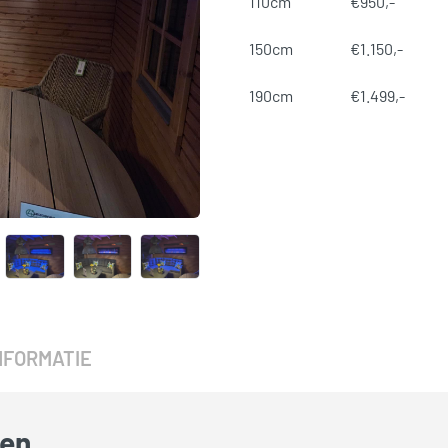
110cm
€
950,-
150cm
€
1.150,-
190cm
€
1.499,-
SKU:
N/B
Categorieën:
Elektrische Sf
NFORMATIE
den