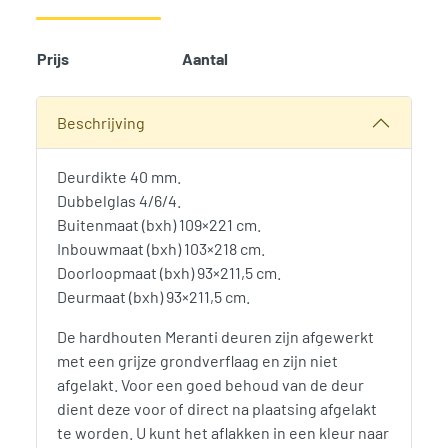
Prijs
Aantal
Add t
SKU:
608
Categorieën:
Deuren
,
Tuinverblijven
,
Woodvision
Beschrijving
Deurdikte 40 mm.
Dubbelglas 4/6/4.
Buitenmaat (bxh) 109×221 cm.
Inbouwmaat (bxh) 103×218 cm.
Doorloopmaat (bxh) 93×211,5 cm.
Deurmaat (bxh) 93×211,5 cm.
De hardhouten Meranti deuren zijn afgewerkt
met een grijze grondverflaag en zijn niet
afgelakt. Voor een goed behoud van de deur
dient deze voor of direct na plaatsing afgelakt
te worden. U kunt het aflakken in een kleur naar