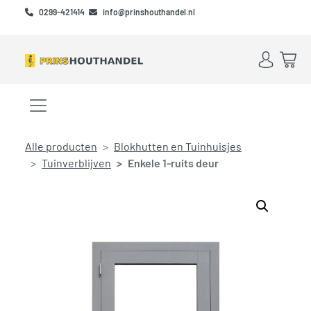
Skip to main content
Skip to footer
0299-421414
info@prinshouthandel.nl
Account
Win
Menu openen/sluiten
Alle producten
Blokhutten en Tuinhuisjes
Tuinverblijven
Enkele 1-ruits deur