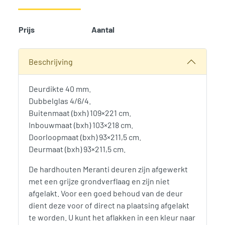
Prijs
Aantal
Add t
SKU:
1352
Categorieën:
Deuren
,
Tuinverblijven
,
Woodvision
Beschrijving
Deurdikte 40 mm.
Dubbelglas 4/6/4.
Buitenmaat (bxh) 109×221 cm.
Inbouwmaat (bxh) 103×218 cm.
Doorloopmaat (bxh) 93×211,5 cm.
Deurmaat (bxh) 93×211,5 cm.
De hardhouten Meranti deuren zijn afgewerkt
met een grijze grondverflaag en zijn niet
afgelakt. Voor een goed behoud van de deur
dient deze voor of direct na plaatsing afgelakt
te worden. U kunt het aflakken in een kleur naar