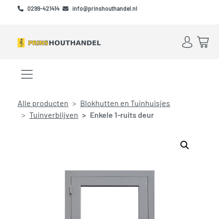
Skip to main content
Skip to footer
0299-421414
info@prinshouthandel.nl
Account
Win
Menu openen/sluiten
Alle producten
Blokhutten en Tuinhuisjes
Tuinverblijven
Enkele 1-ruits deur