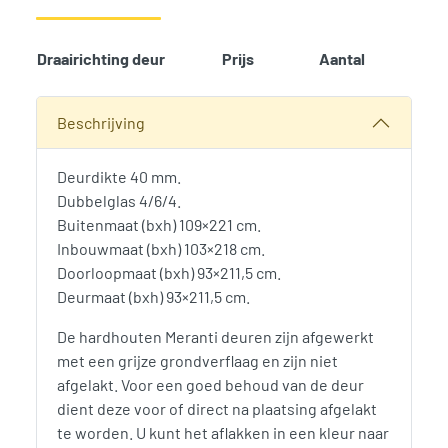
Draairichting deur
Prijs
Aantal
Add t
SKU:
191
Categorieën:
Deuren
,
Tuinverblijven
,
Woodvision
Beschrijving
Deurdikte 40 mm.
Dubbelglas 4/6/4.
Buitenmaat (bxh) 109×221 cm.
Inbouwmaat (bxh) 103×218 cm.
Doorloopmaat (bxh) 93×211,5 cm.
Deurmaat (bxh) 93×211,5 cm.
De hardhouten Meranti deuren zijn afgewerkt
met een grijze grondverflaag en zijn niet
afgelakt. Voor een goed behoud van de deur
dient deze voor of direct na plaatsing afgelakt
te worden. U kunt het aflakken in een kleur naar