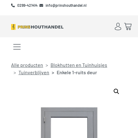
Skip to main content
Skip to footer
0299-421414
info@prinshouthandel.nl
Account
Win
Menu openen/sluiten
Alle producten
Blokhutten en Tuinhuisjes
Tuinverblijven
Enkele 1-ruits deur