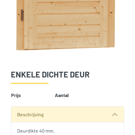
ENKELE DICHTE DEUR
Prijs
Aantal
Add t
SKU:
221
Categorieën:
Deuren
,
Tuinverblijven
,
Woodvision
Beschrijving
Deurdikte 40 mm.