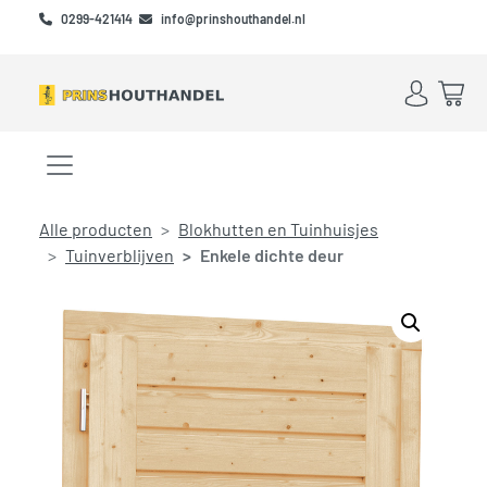
Skip to main content
Skip to footer
0299-421414
info@prinshouthandel.nl
Account
Win
Menu openen/sluiten
Alle producten
Blokhutten en Tuinhuisjes
Tuinverblijven
Enkele dichte deur