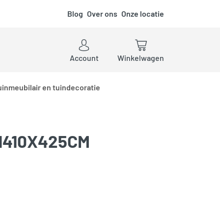
Blog
Over ons
Onze locatie
ken
Account
Winkelwagen
uinmeubilair en tuindecoratie
 1410X425CM