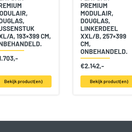
REMIUM
PREMIUM
ODULAIR,
MODULAIR,
OUGLAS,
DOUGLAS,
USSENSTUK
LINKERDEEL
XL/A, 193×399 CM,
XXL/B, 257×399
NBEHANDELD.
CM,
ONBEHANDELD.
1.703,-
€
2.142,-
Bekijk product(en)
Bekijk product(en)