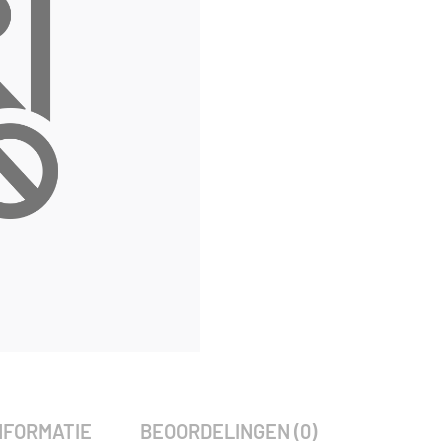
SKU:
797475
Categorie:
Woodvision
NFORMATIE
BEOORDELINGEN (0)