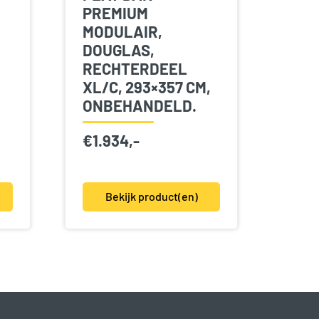
PREMIUM
MODULAIR,
DOUGLAS,
RECHTERDEEL
XL/C, 293×357 CM,
ONBEHANDELD.
€
1.934,-
Bekijk product(en)