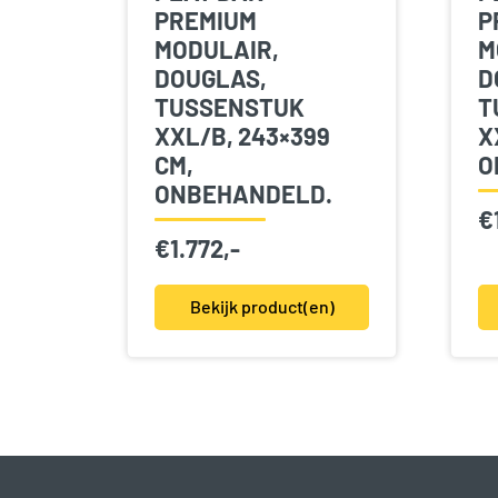
PREMIUM
P
MODULAIR,
M
DOUGLAS,
D
TUSSENSTUK
T
XXL/B, 243×399
X
CM,
O
ONBEHANDELD.
€
€
1.772,-
Bekijk product(en)