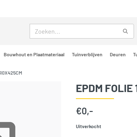
Skip to main content
Skip to footer
Zoe
Bouwhout en Plaatmateriaal
Tuinverblijven
Deuren
T
410X425CM
EPDM FOLIE
€
0,-
Uitverkocht