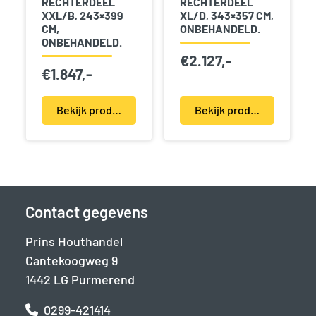
RECHTERDEEL
RECHTERDEEL
XXL/B, 243×399
XL/D, 343×357 CM,
CM,
ONBEHANDELD.
ONBEHANDELD.
€
2.127,-
€
1.847,-
Bekijk product(en)
Bekijk product(en)
Contact gegevens
Prins Houthandel
Cantekoogweg 9
1442 LG Purmerend
0299-421414