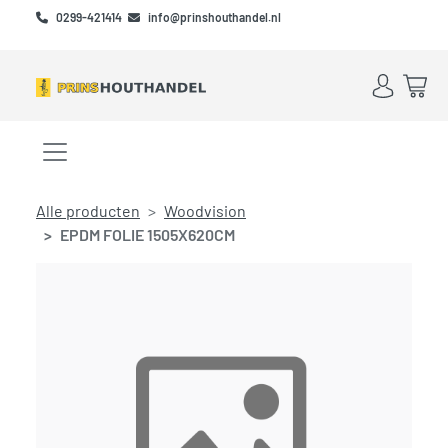
Skip to main content
Skip to footer
0299-421414
info@prinshouthandel.nl
Account
Win
Menu openen/sluiten
Alle producten
Woodvision
EPDM FOLIE 1505X620CM