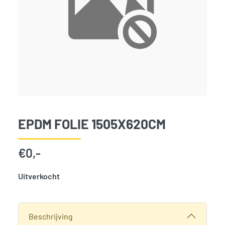
EPDM FOLIE 1505X620CM
€
0,-
Uitverkocht
SKU:
797482
Categorie:
Woodvision
Beschrijving