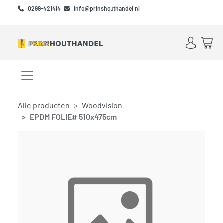
Skip to main content
Skip to footer
0299-421414
info@prinshouthandel.nl
Account
Win
Menu openen/sluiten
Alle producten
Woodvision
EPDM FOLIE# 510x475cm