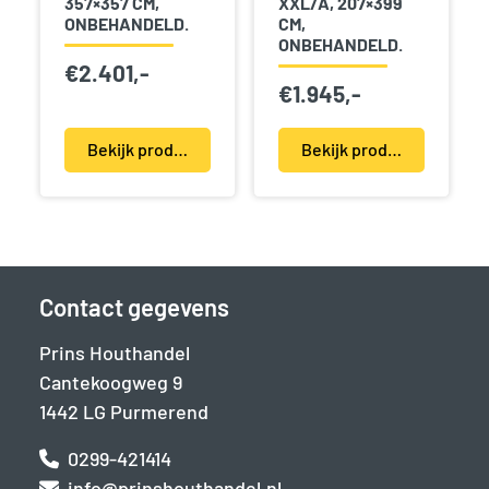
357×357 CM,
XXL/A, 207×399
ONBEHANDELD.
CM,
ONBEHANDELD.
€
2.401,-
€
1.945,-
Bekijk product(en)
Bekijk product(en)
Contact gegevens
Prins Houthandel
Cantekoogweg 9
1442 LG Purmerend
0299-421414
info@prinshouthandel.nl