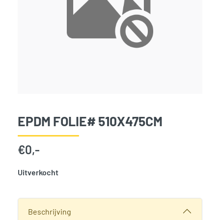
EPDM FOLIE# 510X475CM
€
0,-
Uitverkocht
SKU:
3956
Categorie:
Woodvision
Beschrijving