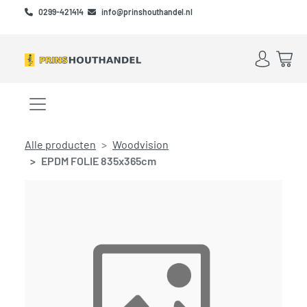
Skip to main content
Skip to footer
0299-421414
info@prinshouthandel.nl
Account
Win
Menu openen/sluiten
Alle producten
Woodvision
EPDM FOLIE 835x365cm