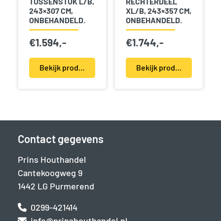
TUSSENSTUK L/B,
RECHTERDEEL
243×307 CM,
XL/B, 243×357 CM,
ONBEHANDELD.
ONBEHANDELD.
€
1.594,-
€
1.744,-
Bekijk product(en)
Bekijk product(en)
Contact gegevens
Prins Houthandel
Cantekoogweg 9
1442 LG Purmerend
0299-421414
info@prinshouthandel.nl