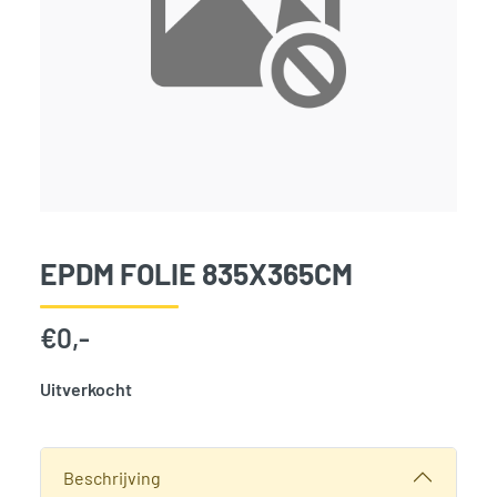
EPDM FOLIE 835X365CM
€
0,-
Uitverkocht
SKU:
3780
Categorie:
Woodvision
Beschrijving