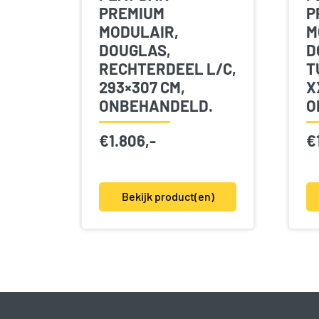
PREMIUM
P
MODULAIR,
M
DOUGLAS,
D
RECHTERDEEL L/C,
T
293×307 CM,
X
ONBEHANDELD.
O
€
1.806,-
€
Bekijk product(en)