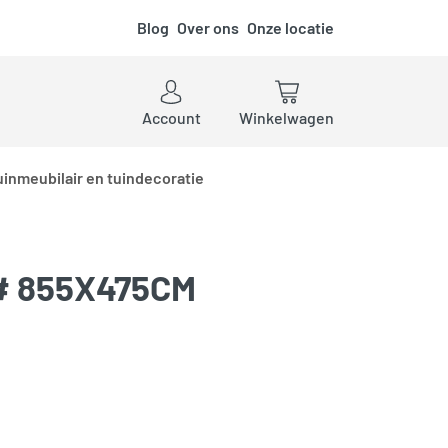
Blog
Over ons
Onze locatie
ken
Account
Winkelwagen
uinmeubilair en tuindecoratie
# 855X475CM