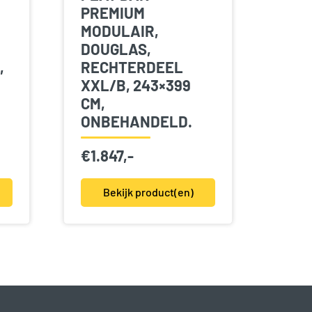
PREMIUM
MODULAIR,
DOUGLAS,
,
RECHTERDEEL
XXL/B, 243×399
CM,
ONBEHANDELD.
€
1.847,-
Bekijk product(en)