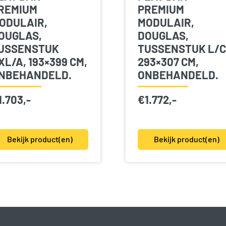
REMIUM
PREMIUM
ODULAIR,
MODULAIR,
OUGLAS,
DOUGLAS,
USSENSTUK
TUSSENSTUK L/C
XL/A, 193×399 CM,
293×307 CM,
NBEHANDELD.
ONBEHANDELD.
1.703,-
€
1.772,-
Bekijk product(en)
Bekijk product(en)