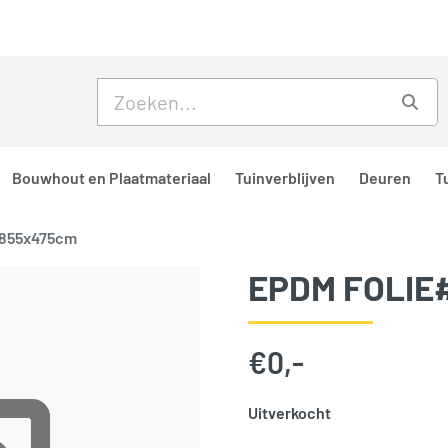
Skip to main content
Skip to footer
Zoe
Bouwhout en Plaatmateriaal
Tuinverblijven
Deuren
T
 855x475cm
EPDM FOLIE
€
0,-
Uitverkocht