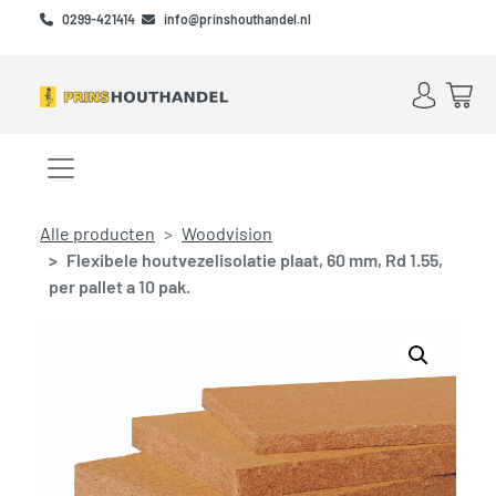
Skip to main content
Skip to footer
0299-421414
info@prinshouthandel.nl
Account
Win
Menu openen/sluiten
Alle producten
Woodvision
Flexibele houtvezelisolatie plaat, 60 mm, Rd 1.55,
per pallet a 10 pak.