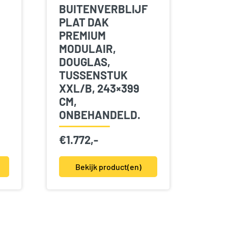
BUITENVERBLIJF
PLAT DAK
PREMIUM
MODULAIR,
DOUGLAS,
TUSSENSTUK
XXL/B, 243×399
CM,
ONBEHANDELD.
€
1.772,-
Bekijk product(en)