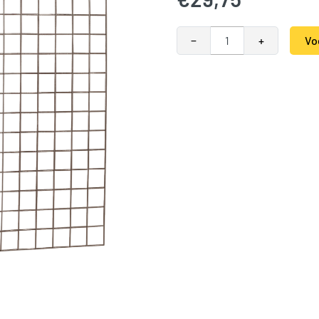
Gaaspaneel met maas 10 x 10 
−
+
Vo
Alternative:
SKU:
789027
Categorieën:
Gaaspanelen
,