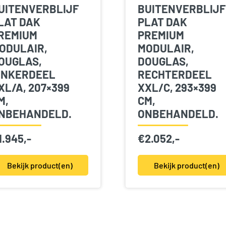
UITENVERBLIJF
BUITENVERBLIJF
LAT DAK
PLAT DAK
REMIUM
PREMIUM
ODULAIR,
MODULAIR,
OUGLAS,
DOUGLAS,
INKERDEEL
RECHTERDEEL
XL/A, 207×399
XXL/C, 293×399
M,
CM,
NBEHANDELD.
ONBEHANDELD.
1.945,-
€
2.052,-
Bekijk product(en)
Bekijk product(en)