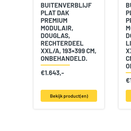
BUITENVERBLIJF
B
PLAT DAK
P
PREMIUM
P
MODULAIR,
M
DOUGLAS,
D
RECHTERDEEL
L
XXL/A, 193×399 CM,
X
ONBEHANDELD.
C
O
€
1.643,-
€
Bekijk product(en)