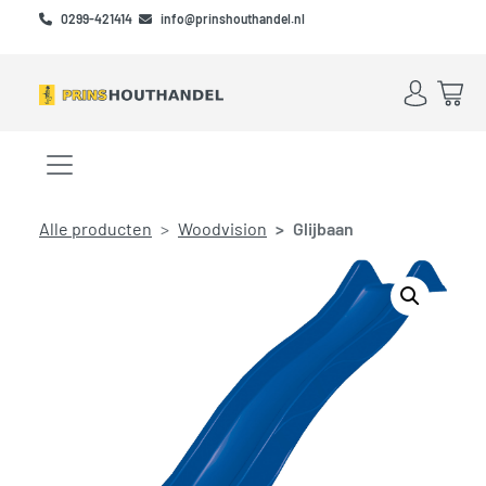
Skip to main content
Skip to footer
0299-421414
info@prinshouthandel.nl
Account
Win
Menu openen/sluiten
Alle producten
Woodvision
Glijbaan