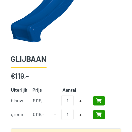
GLIJBAAN
€
119,-
Uiterlijk
Prijs
Aantal
Add t
Glijbaan aantal
blauw
€
119,-
−
+
Glijbaan aantal
groen
€
119,-
−
+
SKU:
684
Categorie:
Woodvision