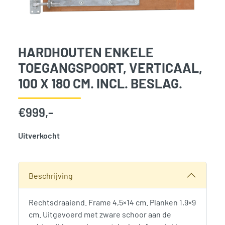
HARDHOUTEN ENKELE
TOEGANGSPOORT, VERTICAAL,
100 X 180 CM. INCL. BESLAG.
€
999,-
Uitverkocht
SKU:
789461
Categorieën:
Hekken en poorten
,
Schuttingen, hekken en 
Beschrijving
Rechtsdraaiend. Frame 4,5×14 cm. Planken 1,9×9
cm. Uitgevoerd met zware schoor aan de