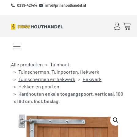
Skip to main content
Skip to footer
0299-421414
info@prinshouthandel.nl
Account
Win
Menu openen/sluiten
Alle producten
Tuinhout
Tuinschermen, Tuinpoorten, Hekwerk
Tuinschermen en hekwerk
Hekwerk
Hekken en poorten
Hardhouten enkele toegangspoort, verticaal, 100
x 180 cm. Incl. beslag.