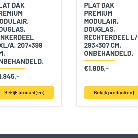
LAT DAK
PLAT DAK
REMIUM
PREMIUM
ODULAIR,
MODULAIR,
OUGLAS,
DOUGLAS,
INKERDEEL
RECHTERDEEL L/
XL/A, 207×399
293×307 CM,
M,
ONBEHANDELD.
NBEHANDELD.
€
1.806,-
1.945,-
Bekijk product(en)
Bekijk product(en)