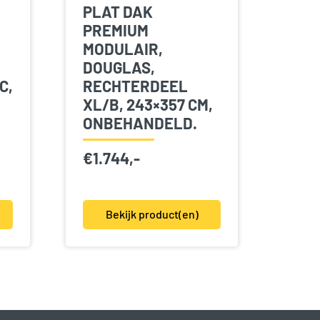
PLAT DAK
PREMIUM
MODULAIR,
DOUGLAS,
C,
RECHTERDEEL
XL/B, 243×357 CM,
ONBEHANDELD.
€
1.744,-
Bekijk product(en)