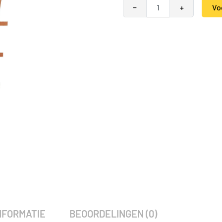
Hardhouten V-trellis 30-65 x 
−
+
Vo
Alternative:
SKU:
790748
Categorieën:
Trellis
,
Tuinmeu
NFORMATIE
BEOORDELINGEN (0)