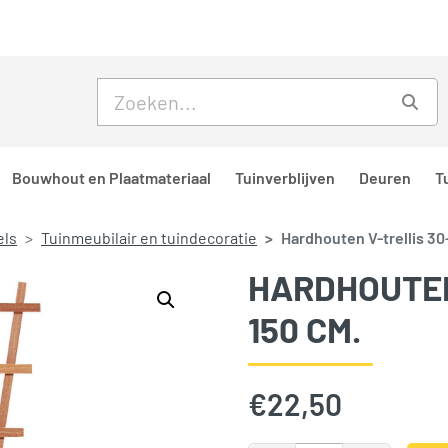
Skip to main content
Skip to footer
Zoe
Bouwhout en Plaatmateriaal
Tuinverblijven
Deuren
T
els
Tuinmeubilair en tuindecoratie
Hardhouten V-trellis 30
HARDHOUTEN
150 CM.
€
22,50