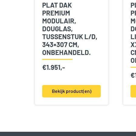
PLAT DAK
P
PREMIUM
P
MODULAIR,
M
DOUGLAS,
D
TUSSENSTUK L/D,
L
343×307 CM,
X
ONBEHANDELD.
C
O
€
1.951,-
€
Bekijk product(en)