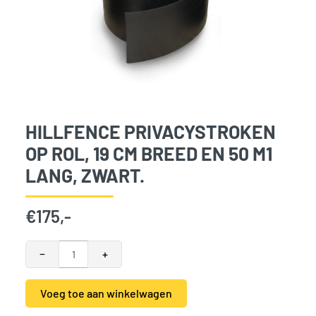
HILLFENCE PRIVACYSTROKEN
OP ROL, 19 CM BREED EN 50 M1
LANG, ZWART.
€
175,-
Hillfence privacystroken op rol, 19 cm breed en 50 m1 lang, 
−
+
Voeg toe aan winkelwagen
Alternative: