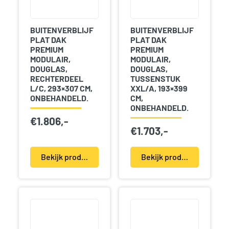
BUITENVERBLIJF
BUITENVERBLIJF
PLAT DAK
PLAT DAK
PREMIUM
PREMIUM
MODULAIR,
MODULAIR,
DOUGLAS,
DOUGLAS,
RECHTERDEEL
TUSSENSTUK
L/C, 293×307 CM,
XXL/A, 193×399
ONBEHANDELD.
CM,
ONBEHANDELD.
€
1.806,-
€
1.703,-
Bekijk product(en)
Bekijk product(en)