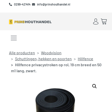
Skip to main content
Skip to footer
0299-421414
info@prinshouthandel.nl
Account
Win
Menu openen/sluiten
Alle producten
Woodvision
Schuttingen, hekken en poorten
Hillfence
Hillfence privacystroken op rol, 19 cm breed en 50
m1 lang, zwart.