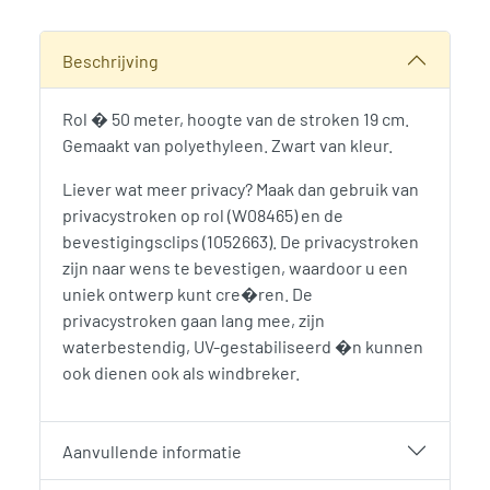
SKU:
789071
Categorieën:
Hillfence
,
Schuttingen, hekken en poorten
,
W
Beschrijving
Rol � 50 meter, hoogte van de stroken 19 cm.
Gemaakt van polyethyleen. Zwart van kleur.
Liever wat meer privacy? Maak dan gebruik van
privacystroken op rol (W08465) en de
bevestigingsclips (1052663). De privacystroken
zijn naar wens te bevestigen, waardoor u een
uniek ontwerp kunt cre�ren. De
privacystroken gaan lang mee, zijn
waterbestendig, UV-gestabiliseerd �n kunnen
ook dienen ook als windbreker.
Aanvullende informatie