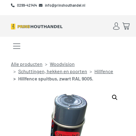
Skip to main content
Skip to footer
0299-421414
info@prinshouthandel.nl
Account
Win
Menu openen/sluiten
Alle producten
Woodvision
Schuttingen, hekken en poorten
Hillfence
Hillfence spuitbus, zwart RAL 9005.