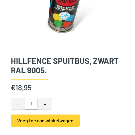
HILLFENCE SPUITBUS, ZWART
RAL 9005.
€
18,95
Hillfence spuitbus, zwart RAL 9005. aantal
−
+
Voeg toe aan winkelwagen
Alternative:
SKU:
789076