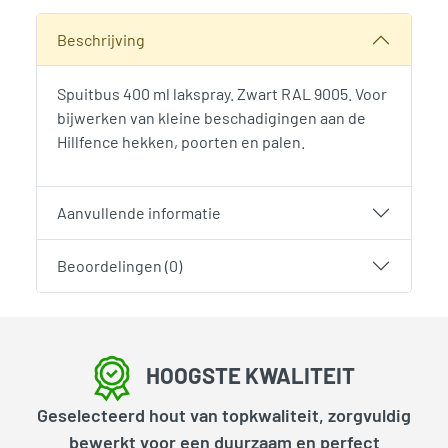
Categorieën:
Hillfence
,
Schuttingen, hekken en poorten
,
W
Beschrijving
Spuitbus 400 ml lakspray. Zwart RAL 9005. Voor
bijwerken van kleine beschadigingen aan de
Hillfence hekken, poorten en palen.
Aanvullende informatie
Beoordelingen (0)
HOOGSTE KWALITEIT
Geselecteerd hout van topkwaliteit, zorgvuldig
bewerkt voor een duurzaam en perfect