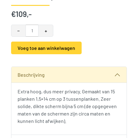
€
109,-
−
+
Voeg toe aan winkelwagen
Alternative:
SKU:
790123
Categorieën:
Jumbo Schermen
,
Schuttingen, hekken en p
Beschrijving
Extra hoog, dus meer privacy. Gemaakt van 15
planken 1,5×14 cm op 3 tussenplanken. Zeer
solide, dikte scherm bijna 5 cm (de opgegeven
maten van de schermen zijn circa maten en
kunnen licht afwijken).