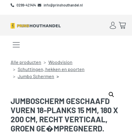
Skip to main content
Skip to footer
0299-421414
info@prinshouthandel.nl
Account
Win
Menu openen/sluiten
Alle producten
Woodvision
Schuttingen, hekken en poorten
Jumbo Schermen
JUMBOSCHERM GESCHAAFD
VUREN 18-PLANKS 15 MM, 180 X
200 CM, RECHT VERTICAAL,
GROEN GE�MPREGNEERD.