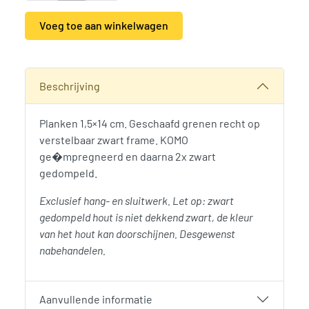
Voeg toe aan winkelwagen
Alternative:
SKU:
788989
Categorieën:
Poorten
,
Schuttingen, hekken en poorten
,
Wo
Beschrijving
Planken 1,5×14 cm. Geschaafd grenen recht op
verstelbaar zwart frame. KOMO
ge�mpregneerd en daarna 2x zwart
gedompeld.
Exclusief hang- en sluitwerk. Let op: zwart
gedompeld hout is niet dekkend zwart, de kleur
van het hout kan doorschijnen. Desgewenst
nabehandelen.
Aanvullende informatie