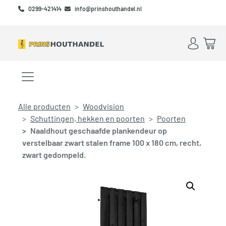
Skip to main content
Skip to footer
0299-421414
info@prinshouthandel.nl
Account
Win
Menu openen/sluiten
Alle producten
Woodvision
Schuttingen, hekken en poorten
Poorten
Naaldhout geschaafde plankendeur op
verstelbaar zwart stalen frame 100 x 180 cm, recht,
zwart gedompeld.