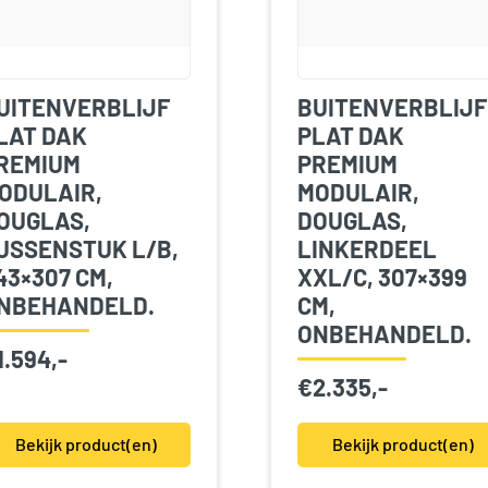
UITENVERBLIJF
BUITENVERBLIJF
LAT DAK
PLAT DAK
REMIUM
PREMIUM
ODULAIR,
MODULAIR,
OUGLAS,
DOUGLAS,
USSENSTUK L/B,
LINKERDEEL
43×307 CM,
XXL/C, 307×399
NBEHANDELD.
CM,
ONBEHANDELD.
1.594,-
€
2.335,-
Bekijk product(en)
Bekijk product(en)