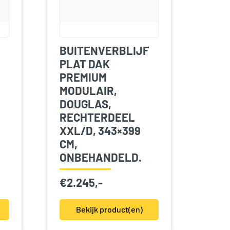
BUITENVERBLIJF
PLAT DAK
PREMIUM
MODULAIR,
DOUGLAS,
RECHTERDEEL
XXL/D, 343×399
CM,
ONBEHANDELD.
€
2.245,-
Bekijk product(en)