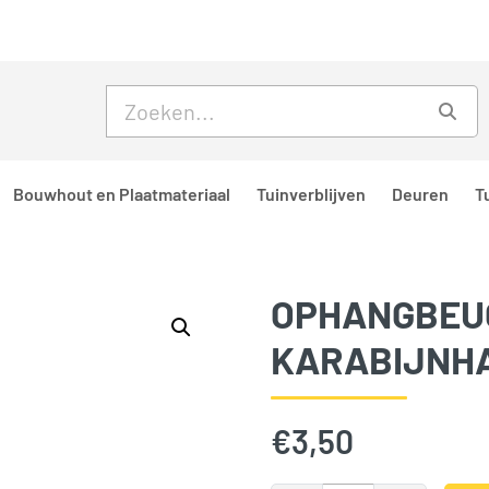
Skip to main content
Skip to footer
Zoe
Bouwhout en Plaatmateriaal
Tuinverblijven
Deuren
T
OPHANGBEUG
KARABIJNHA
€
3,50