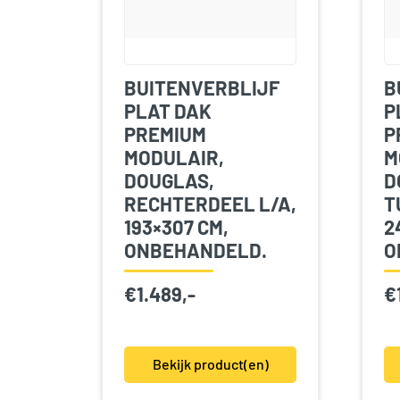
BUITENVERBLIJF
B
PLAT DAK
P
PREMIUM
P
MODULAIR,
M
DOUGLAS,
D
RECHTERDEEL L/A,
T
193×307 CM,
2
ONBEHANDELD.
O
€
1.489,-
€
Bekijk product(en)