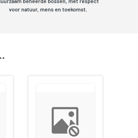
duurzaam beheerde bossen, met respect
voor natuur, mens en toekomst.
k…