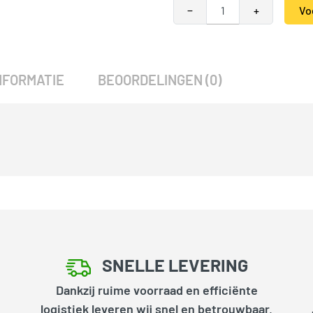
−
+
Vo
Alternative:
SKU:
789197
Categorie:
Woodvision
NFORMATIE
BEOORDELINGEN (0)
SNELLE LEVERING
Dankzij ruime voorraad en efficiënte
logistiek leveren wij snel en betrouwbaar,