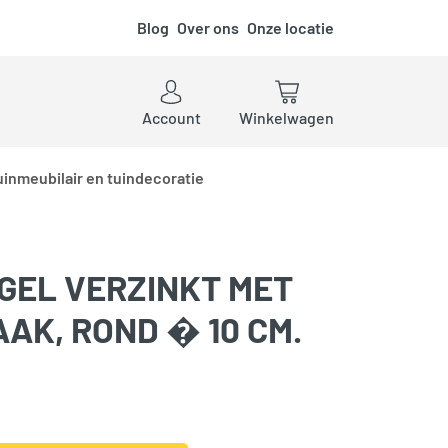
Blog
Over ons
Onze locatie
ken
Account
Winkelwagen
uinmeubilair en tuindecoratie
EL VERZINKT MET
AK, ROND � 10 CM.