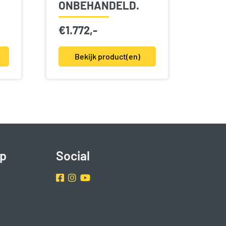
ONBEHANDELD.
€
1.772,-
Bekijk product(en)
p
Social
Facebook
Instragram
Youtube