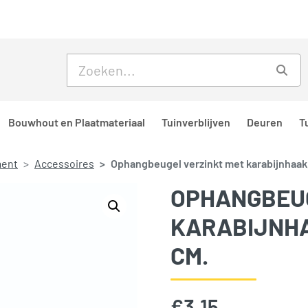
Skip to main content
Skip to footer
Zoe
Bouwhout en Plaatmateriaal
Tuinverblijven
Deuren
T
ment
Accessoires
Ophangbeugel verzinkt met karabijnhaak, 
OPHANGBEUG
KARABIJNHA
CM.
€
3,15