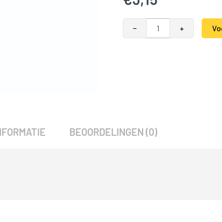
Ophangbeugel verzinkt met ka
−
+
Vo
Alternative:
SKU:
789196
Categorieën:
Accessoires
,
S
NFORMATIE
BEOORDELINGEN (0)