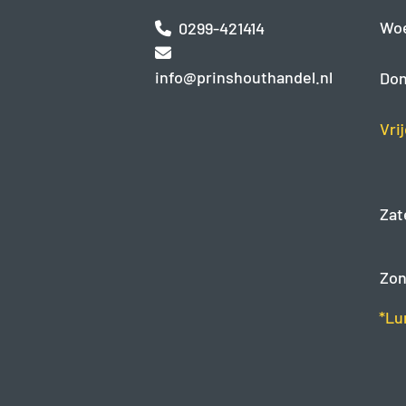
Wo
0299-421414
info@prinshouthandel.nl
Don
Vri
Zat
Zon
*Lu