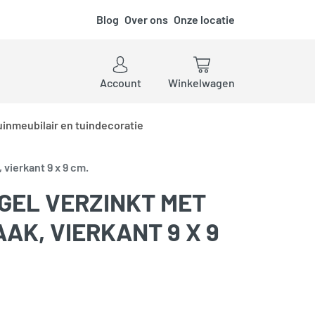
Blog
Over ons
Onze locatie
ken
Account
Winkelwagen
uinmeubilair en tuindecoratie
vierkant 9 x 9 cm.
EL VERZINKT MET
AK, VIERKANT 9 X 9