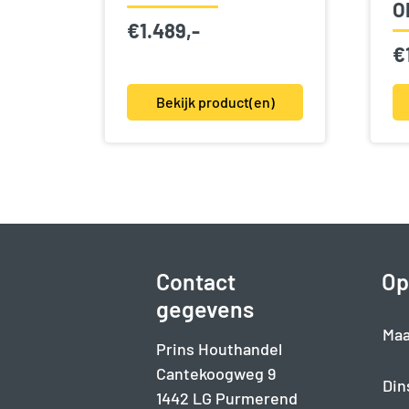
O
€
1.489,-
€
Bekijk product(en)
Contact
Op
gegevens
Maa
Prins Houthandel
Cantekoogweg 9
Din
1442 LG Purmerend