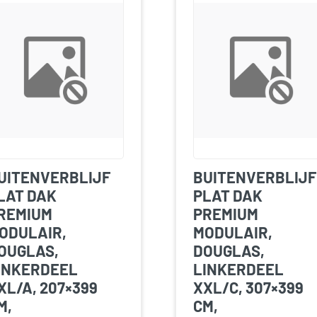
UITENVERBLIJF
BUITENVERBLIJF
LAT DAK
PLAT DAK
REMIUM
PREMIUM
ODULAIR,
MODULAIR,
OUGLAS,
DOUGLAS,
INKERDEEL
LINKERDEEL
XL/A, 207×399
XXL/C, 307×399
M,
CM,