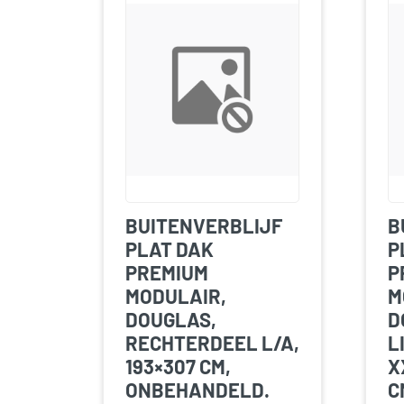
BUITENVERBLIJF
B
PLAT DAK
P
PREMIUM
P
MODULAIR,
M
DOUGLAS,
D
RECHTERDEEL L/A,
L
193×307 CM,
X
ONBEHANDELD.
C