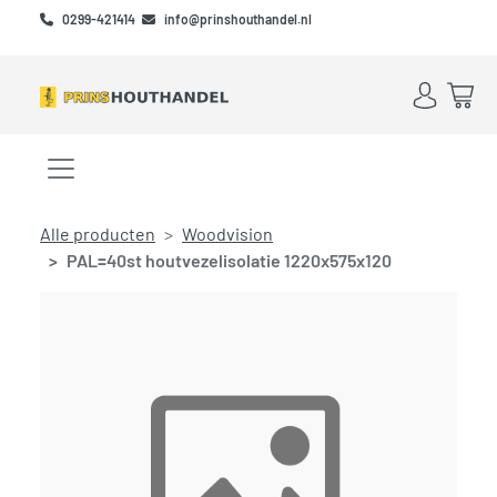
Skip to main content
Skip to footer
0299-421414
info@prinshouthandel.nl
Account
Win
Menu openen/sluiten
Alle producten
Woodvision
PAL=40st houtvezelisolatie 1220x575x120