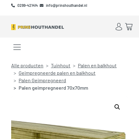
Skip to main content
Skip to footer
0299-421414
info@prinshouthandel.nl
Account
Win
Menu openen/sluiten
Alle producten
Tuinhout
Palen en balkhout
Geimpregneerde palen en balkhout
Palen Geimpregneerd
Palen geimpregneerd 70x70mm