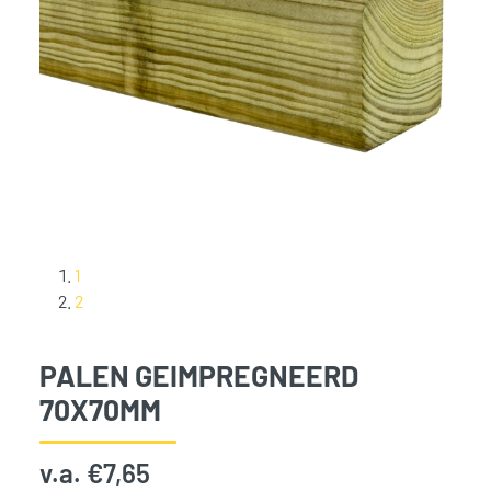
1
2
PALEN GEIMPREGNEERD
70X70MM
v.a.
€
7,65