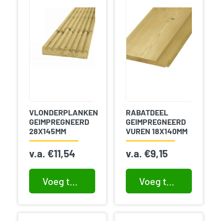
VLONDERPLANKEN
RABATDEEL
GEIMPREGNEERD
GEIMPREGNEERD
28X145MM
VUREN 18X140MM
v.a.
€
11,54
v.a.
€
9,15
Voeg toe aan winkelwagen
Voeg toe aan winkelwagen