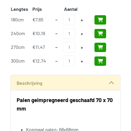
Lengtes
Prijs
Aantal
Add t
Palen geimpregneerd 70x70mm aantal
180cm
€
7,65
−
+
Palen geimpregneerd 70x70mm aantal
240cm
€
10,19
−
+
Palen geimpregneerd 70x70mm aantal
270cm
€
11,47
−
+
Palen geimpregneerd 70x70mm aantal
300cm
€
12,74
−
+
SKU:
N/B
Categorieën:
Geimpregneerde palen en balkhout
,
Palen en
Beschrijving
Palen geimpregneerd geschaafd 70 x 70
mm
Kopmaat palen: 68x68mm