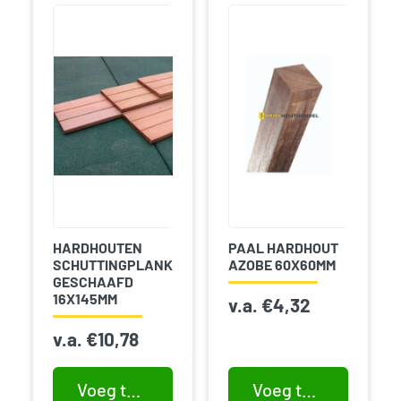
HARDHOUTEN
PAAL HARDHOUT
SCHUTTINGPLANK
AZOBE 60X60MM
GESCHAAFD
16X145MM
v.a.
€
4,32
v.a.
€
10,78
Voeg toe aan winkelwagen
Voeg toe aan winkelwagen