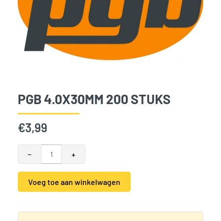
PGB 4.0X30MM 200 STUKS
€
3,99
PGB 4.0x30mm 200 stuks aantal
−
+
Voeg toe aan winkelwagen
Alternative:
Categorieën:
Accessoires
,
PGB spaanplaatschroeven
,
Schr