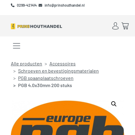
Skip to main content
Skip to footer
0299-421414
info@prinshouthandel.nl
Account
Win
Menu openen/sluiten
Alle producten
Accessoires
Schroeven en bevestigingsmaterialen
PGB spaanplaatschroeven
PGB 4.0x30mm 200 stuks