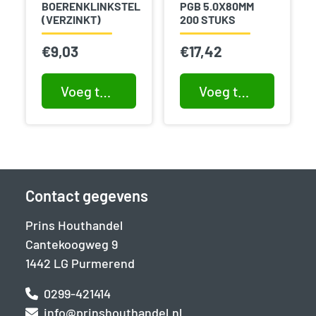
BOERENKLINKSTEL
PGB 5.0X80MM
(VERZINKT)
200 STUKS
€
9,03
€
17,42
Voeg toe aan winkelwagen
Voeg toe aan winkelwagen
Contact gegevens
Prins Houthandel
Cantekoogweg 9
1442 LG Purmerend
0299-421414
info@prinshouthandel.nl