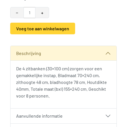
−
+
Voeg toe aan winkelwagen
Alternative:
SKU:
789131
Categorieën:
Picknicktafels
,
Tuinmeubilair en tuindecorati
Beschrijving
De 4 zitbanken (30×100 cm) zorgen voor een
gemakkelijke instap. Bladmaat 70×240 cm,
zithoogte 48 cm, bladhoogte 78 cm. Houtdikte
40mm. Totale maat (bxl) 155×240 cm. Geschikt
voor 8 personen.
Aanvullende informatie