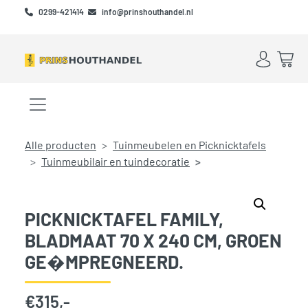
Skip to main content
Skip to footer
0299-421414
info@prinshouthandel.nl
Account
Win
Menu openen/sluiten
Alle producten
Tuinmeubelen en Picknicktafels
Tuinmeubilair en tuindecoratie
PICKNICKTAFEL FAMILY,
BLADMAAT 70 X 240 CM, GROEN
GE�MPREGNEERD.
€
315,-