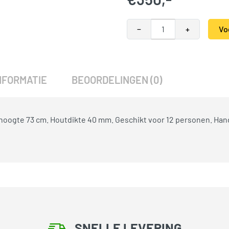
−
+
Vo
Alternative:
SKU:
789103
Categorieën:
Picknicktafels
,
NFORMATIE
BEOORDELINGEN (0)
oogte 73 cm. Houtdikte 40 mm. Geschikt voor 12 personen. Handig
SNELLE LEVERING