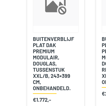
BUITENVERBLIJF
B
PLAT DAK
P
PREMIUM
P
MODULAIR,
M
DOUGLAS,
D
TUSSENSTUK
R
XXL/B, 243×399
X
CM,
O
ONBEHANDELD.
€
€
1.772,-