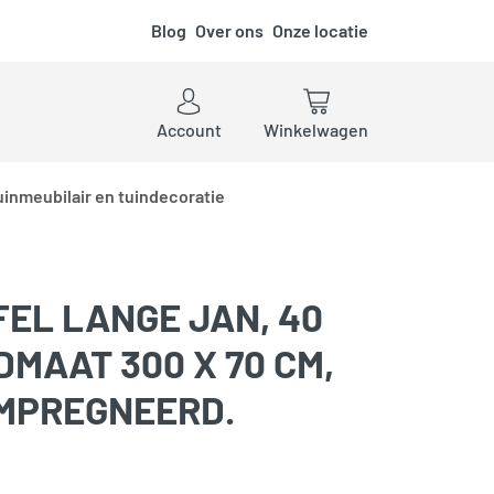
Blog
Over ons
Onze locatie
ken
Account
Winkelwagen
uinmeubilair en tuindecoratie
FEL LANGE JAN, 40
DMAAT 300 X 70 CM,
MPREGNEERD.