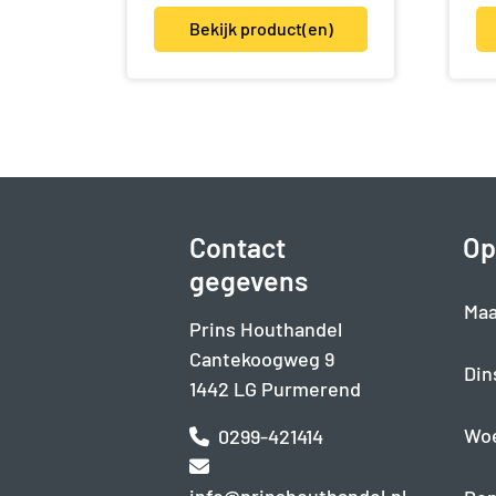
Bekijk product(en)
Contact
Op
gegevens
Maa
Prins Houthandel
Cantekoogweg 9
Din
1442 LG Purmerend
Wo
0299-421414