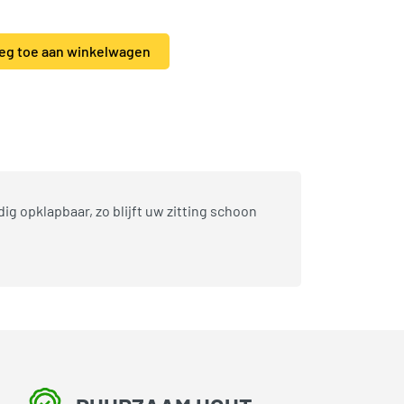
eg toe aan winkelwagen
Tuinmeubilair en tuindecoratie
,
Woodvision
 opklapbaar, zo blijft uw zitting schoon