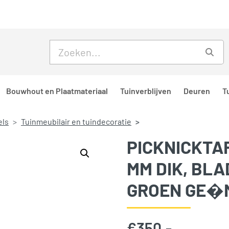
Skip to main content
Skip to footer
Zoe
Bouwhout en Plaatmateriaal
Tuinverblijven
Deuren
T
els
Tuinmeubilair en tuindecoratie
PICKNICKTA
MM DIK, BLA
GROEN GE�
€
350,-