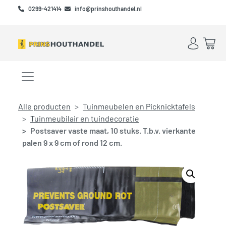
Skip to main content
Skip to footer
0299-421414
info@prinshouthandel.nl
Account
Win
Menu openen/sluiten
Alle producten
Tuinmeubelen en Picknicktafels
Tuinmeubilair en tuindecoratie
Postsaver vaste maat, 10 stuks. T.b.v. vierkante
palen 9 x 9 cm of rond 12 cm.