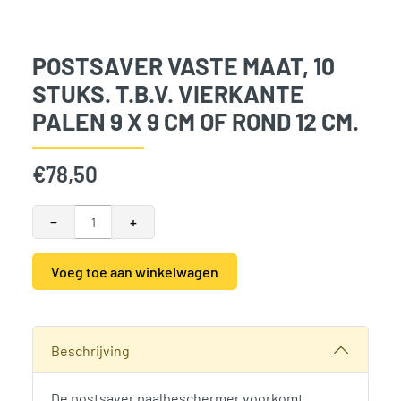
POSTSAVER VASTE MAAT, 10
STUKS. T.B.V. VIERKANTE
PALEN 9 X 9 CM OF ROND 12 CM.
€
78,50
Postsaver vaste maat, 10 stuks. T.b.v. vierkante palen 9 x 9 
−
+
Voeg toe aan winkelwagen
Alternative:
SKU:
789088
Categorieën:
Postsaver
,
Tuinmeubilair en tuindecoratie
,
Wo
Beschrijving
De postsaver paalbeschermer voorkomt