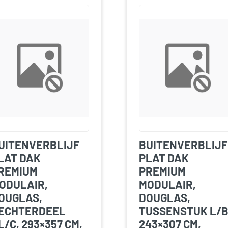
UITENVERBLIJF
BUITENVERBLIJF
LAT DAK
PLAT DAK
REMIUM
PREMIUM
ODULAIR,
MODULAIR,
OUGLAS,
DOUGLAS,
ECHTERDEEL
TUSSENSTUK L/B
L/C, 293×357 CM,
243×307 CM,