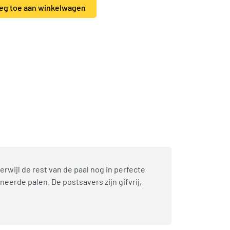
er op rol. aantal
eg toe aan winkelwagen
nmeubilair en tuindecoratie
,
Woodvision
wijl de rest van de paal nog in perfecte
rde palen. De postsavers zijn gifvrij,