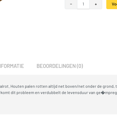
Postsaver wrap & tack - 5 met
−
+
Vo
Alternative:
SKU:
789091
Categorieën:
Postsaver
,
Tui
NFORMATIE
BEOORDELINGEN (0)
ot. Houten palen rotten altijd net boven/net onder de grond, ter
rkomt dit probleem en verdubbelt de levensduur van ge�mpregnee