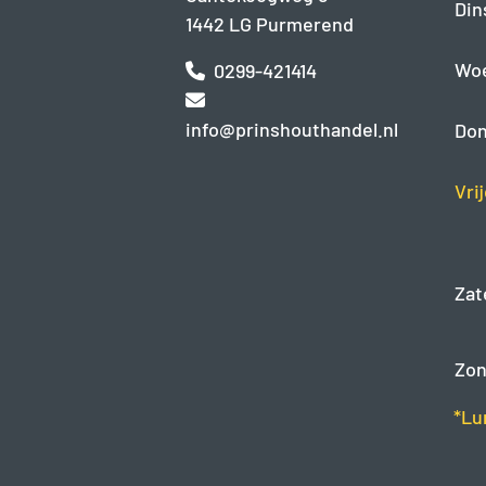
Din
1442 LG Purmerend
Wo
0299-421414
info@prinshouthandel.nl
Don
Vri
Zat
Zon
*Lu