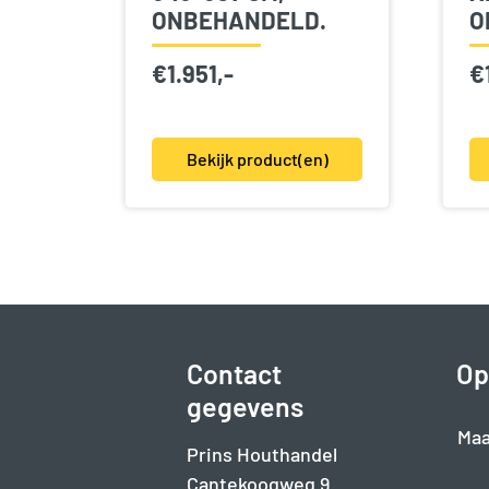
ONBEHANDELD.
O
€
1.951,-
€
Bekijk product(en)
Contact
Op
gegevens
Maa
Prins Houthandel
Cantekoogweg 9