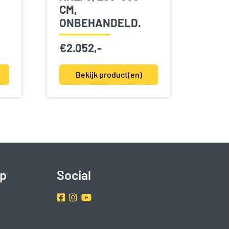
CM,
ONBEHANDELD.
€
2.052,-
Bekijk product(en)
p
Social
Facebook
Instragram
Youtube