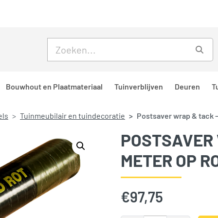
Skip to main content
Skip to footer
Zoe
Bouwhout en Plaatmateriaal
Tuinverblijven
Deuren
T
els
Tuinmeubilair en tuindecoratie
Postsaver wrap & tack –
POSTSAVER 
METER OP RO
€
97,75