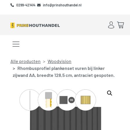
Skip to main content
Skip to footer
0299-421414
info@prinshouthandel.nl
Account
Win
Menu openen/sluiten
Alle producten
Woodvision
Rhombusprofiel plankenset vuren bij linker
zijwand AA, breedte 128,5 cm, antraciet gespoten.