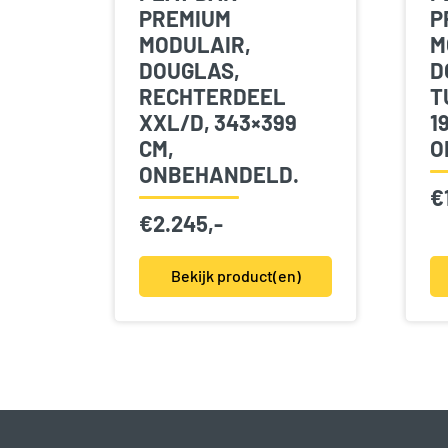
PREMIUM
P
MODULAIR,
M
DOUGLAS,
D
RECHTERDEEL
T
XXL/D, 343×399
1
CM,
O
ONBEHANDELD.
€
€
2.245,-
Bekijk product(en)