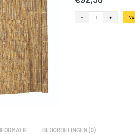
Rietplaat 2 cm dik met staal
−
+
Vo
Alternative:
SKU:
789734
Categorieën:
Natuurlijk
,
Tuin
NFORMATIE
BEOORDELINGEN (0)