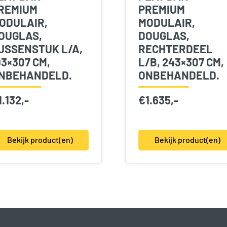
REMIUM
PREMIUM
ODULAIR,
MODULAIR,
OUGLAS,
DOUGLAS,
USSENSTUK L/A,
RECHTERDEEL
93×307 CM,
L/B, 243×307 CM,
NBEHANDELD.
ONBEHANDELD.
1.132,-
€
1.635,-
Bekijk product(en)
Bekijk product(en)