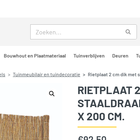
Skip to main content
Skip to footer
Zoe
Bouwhout en Plaatmateriaal
Tuinverblijven
Deuren
T
els
Tuinmeubilair en tuindecoratie
Rietplaat 2 cm dik met 
RIETPLAAT 2
STAALDRAAD
X 200 CM.
€
92,50