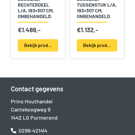
RECHTERDEEL
TUSSENSTUK L/A,
L/A, 193×307 CM,
193×307 CM,
ONBEHANDELD.
ONBEHANDELD.
€
1.489,-
€
1.132,-
Bekijk product(en)
Bekijk product(en)
Contact gegevens
Prins Houthandel
Cantekoogweg 9
1442 LG Purmerend
0299-421414