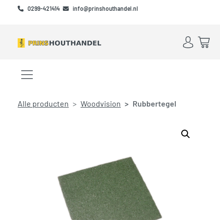
Skip to main content
Skip to footer
0299-421414
info@prinshouthandel.nl
Account
Win
Menu openen/sluiten
Alle producten
Woodvision
Rubbertegel