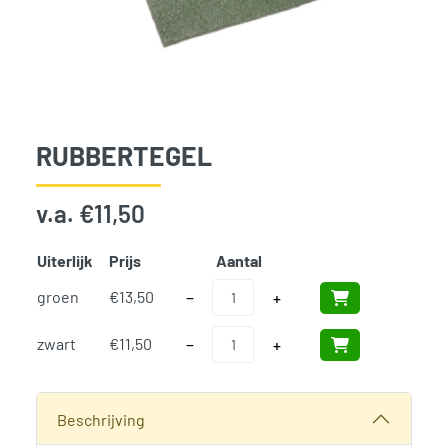
RUBBERTEGEL
v.a.
€
11,50
Uiterlijk
Prijs
Aantal
Add t
Rubbertegel aantal
groen
€
13,50
−
+
Rubbertegel aantal
zwart
€
11,50
−
+
SKU:
685
Categorie:
Woodvision
Beschrijving