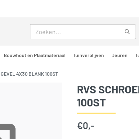
Skip to main content
Skip to footer
Zoe
Bouwhout en Plaatmateriaal
Tuinverblijven
Deuren
T
 GEVEL 4X30 BLANK 100ST
RVS SCHROE
100ST
€
0,-