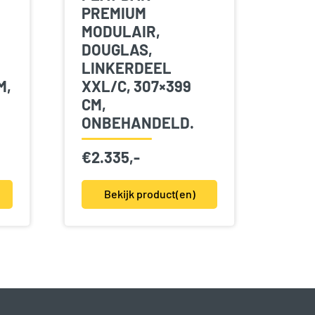
PREMIUM
MODULAIR,
DOUGLAS,
LINKERDEEL
M,
XXL/C, 307×399
CM,
ONBEHANDELD.
€
2.335,-
Bekijk product(en)