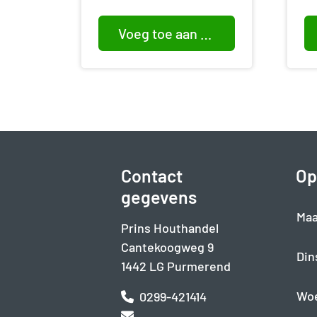
Voeg toe aan winkelwagen
Contact
Op
gegevens
Maa
Prins Houthandel
Cantekoogweg 9
Din
1442 LG Purmerend
Wo
0299-421414