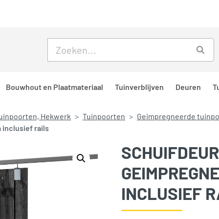
Skip to main content
Skip to footer
Zoe
Bouwhout en Plaatmateriaal
Tuinverblijven
Deuren
T
uinpoorten, Hekwerk
Tuinpoorten
Geimpregneerde tuinpo
nclusief rails
SCHUIFDEUR
GEIMPREGNE
INCLUSIEF R