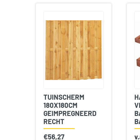
TUINSCHERM
H
180X180CM
V
GEIMPREGNEERD
B
RECHT
B
€
56,27
v