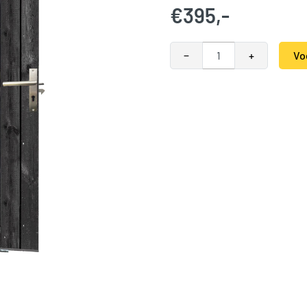
€
395,-
Schuifdeur zwart geimpregnee
−
+
Vo
Alternative:
Categorieën:
Geimpregneerd