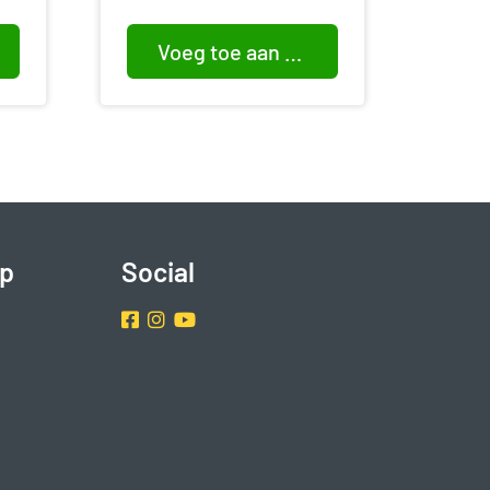
Voeg toe aan winkelwagen
p
Social
Facebook
Instragram
Youtube