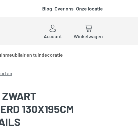
Blog
Over ons
Onze locatie
ken
Account
Winkelwagen
uinmeubilair en tuindecoratie
orten
 ZWART
ERD 130X195CM
AILS