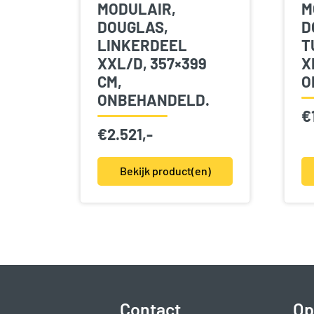
MODULAIR,
M
DOUGLAS,
D
LINKERDEEL
T
XXL/D, 357×399
X
CM,
O
ONBEHANDELD.
€
€
2.521,-
Bekijk product(en)
Contact
Op