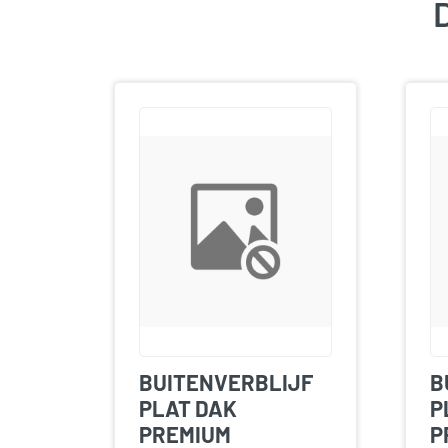
D
BUITENVERBLIJF
B
PLAT DAK
P
PREMIUM
P