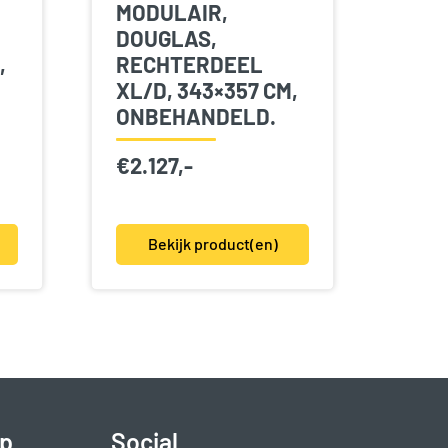
MODULAIR,
DOUGLAS,
,
RECHTERDEEL
XL/D, 343×357 CM,
ONBEHANDELD.
€
2.127,-
Bekijk product(en)
p
Social