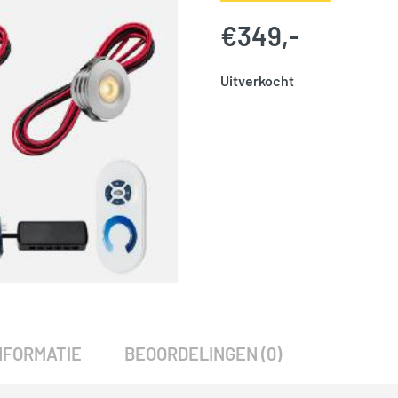
€
349,-
Uitverkocht
SKU:
786222
Categorieën:
Spots
,
Tuinver
NFORMATIE
BEOORDELINGEN (0)