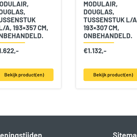
ODULAIR,
MODULAIR,
OUGLAS,
DOUGLAS,
USSENSTUK
TUSSENSTUK L/A
L/A, 193×357 CM,
193×307 CM,
NBEHANDELD.
ONBEHANDELD.
1.622,-
€
1.132,-
Bekijk product(en)
Bekijk product(en)
eningstijden
Sitema