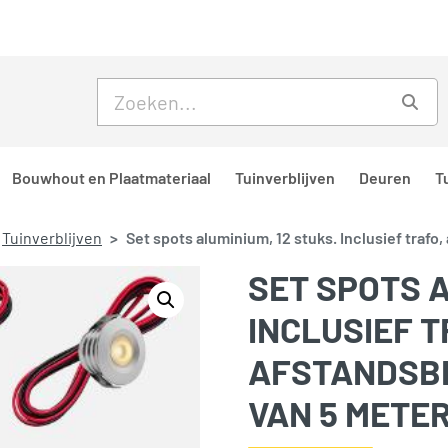
Skip to main content
Skip to footer
Zoe
Bouwhout en Plaatmateriaal
Tuinverblijven
Deuren
T
Tuinverblijven
Set spots aluminium, 12 stuks. Inclusief trafo
SET SPOTS A
INCLUSIEF T
AFSTANDSBE
VAN 5 METER