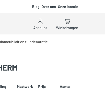
Blog
Over ons
Onze locatie
ken
Account
Winkelwagen
uinmeubilair en tuindecoratie
HERM
ling
Maatwerk
Prijs
Aantal
Add to cart
erblijven
,
Woodvision