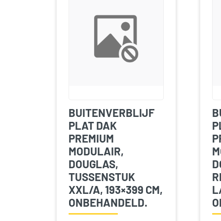
BUITENVERBLIJF
B
PLAT DAK
P
PREMIUM
P
MODULAIR,
M
DOUGLAS,
D
TUSSENSTUK
R
XXL/A, 193×399 CM,
L
ONBEHANDELD.
O