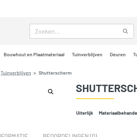
Skip to main content
Skip to footer
Zoe
Bouwhout en Plaatmateriaal
Tuinverblijven
Deuren
T
Tuinverblijven
Shutterscherm
SHUTTERSC
Uiterlijk
Materiaalbehande
SKU:
152
Categorieën:
Shutters
,
Tuinv
NFORMATIE
BEOORDELINGEN (0)