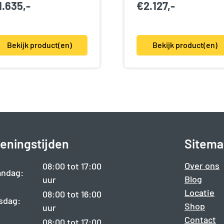
1.635,-
€
2.127,-
Bekijk product(en)
Bekijk product(en)
eningstijden
Sitema
Over ons
08:00 tot 17:00
ndag:
Blog
uur
Locatie
08:00 tot 16:00
sdag:
Shop
uur
Contact
08:00 tot 17:00