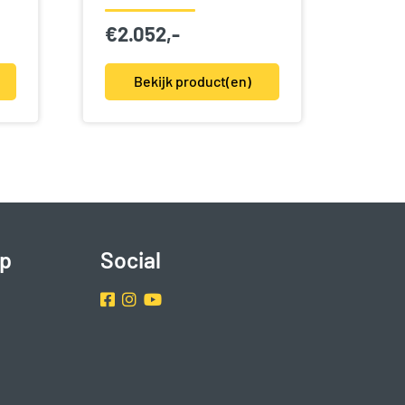
€
2.052,-
Bekijk product(en)
p
Social
Facebook
Instragram
Youtube