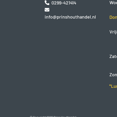
Wo
0299-421414
info@prinshouthandel.nl
Don
Vri
Zat
Zon
*Lu