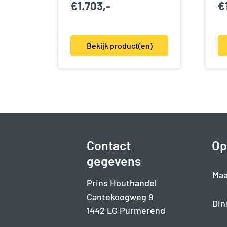
€
1.703,-
€
Bekijk product(en)
Contact
Op
gegevens
Maa
Prins Houthandel
Cantekoogweg 9
Din
1442 LG Purmerend