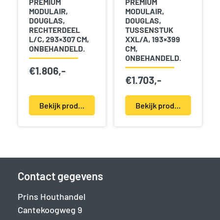
PREMIUM
PREMIUM
MODULAIR,
MODULAIR,
DOUGLAS,
DOUGLAS,
RECHTERDEEL
TUSSENSTUK
L/C, 293×307 CM,
XXL/A, 193×399
ONBEHANDELD.
CM,
ONBEHANDELD.
€
1.806,-
€
1.703,-
Bekijk product(en)
Bekijk product(en)
Contact gegevens
Prins Houthandel
Cantekoogweg 9