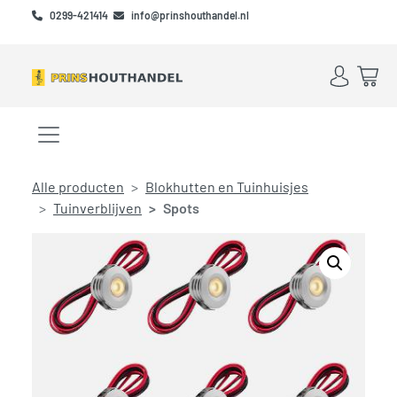
Skip to main content
Skip to footer
0299-421414
info@prinshouthandel.nl
Account
Win
Menu openen/sluiten
Alle producten
Blokhutten en Tuinhuisjes
Tuinverblijven
Spots