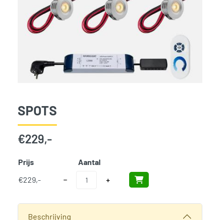
SPOTS
€
229,-
Prijs
Aantal
Add t
Spots aantal
€
229,-
−
+
SKU:
139
Categorieën:
Spots
,
Tuinverblijven
,
Woodvision
Beschrijving