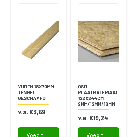
VUREN 18X70MM
OSB
TENGEL
PLAATMATERIAAL
GESCHAAFD
122X244CM
9MM/12MM/18MM
v.a.
€
3,59
v.a.
€
19,24
Voeg toe aan winkelwagen
Voeg toe aan winkelwagen