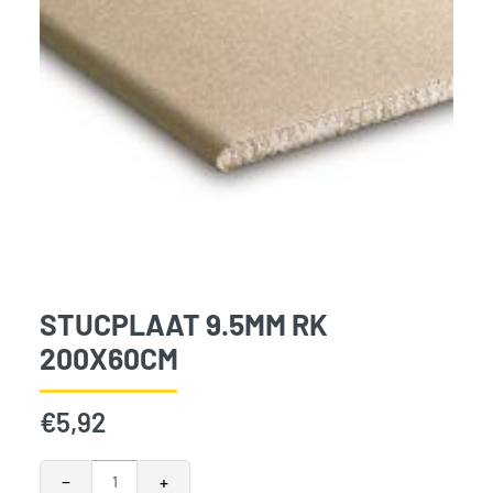
STUCPLAAT 9.5MM RK
200X60CM
€
5,92
Stucplaat 9.5mm RK 200x60cm aantal
−
+