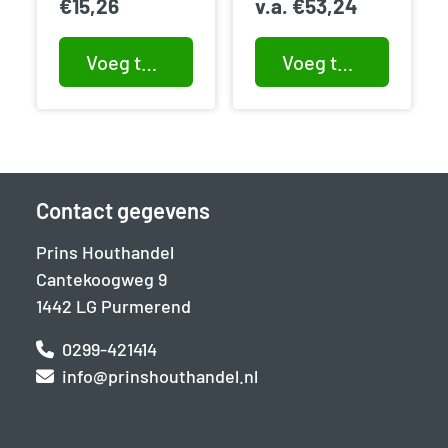
€
15,26
v.a.
€
53,24
Voeg toe aan winkelwagen
Voeg toe aan winkelwagen
Contact gegevens
Prins Houthandel
Cantekoogweg 9
1442 LG Purmerend
0299-421414
info@prinshouthandel.nl