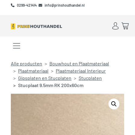
Skip to main content
Skip to footer
0299-421414
info@prinshouthandel.nl
Account
Win
Menu openen/sluiten
Alle producten
Bouwhout en Plaatmateriaal
Plaatmateriaal
Plaatmateriaal Interieur
Gipsplaten en Stucplaten
Stucplaten
Stucplaat 9.5mm RK 200x60cm