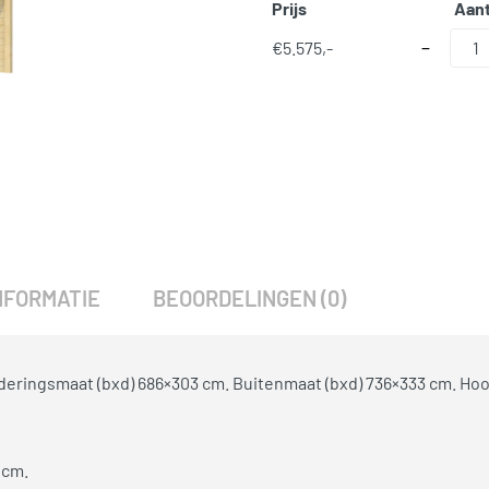
Prijs
Aant
Topvision tu
€
5.575,-
−
SKU:
1728
Categorieën:
Tuinverblijven
NFORMATIE
BEOORDELINGEN (0)
eringsmaat (bxd) 686×303 cm. Buitenmaat (bxd) 736×333 cm. Ho
 cm.