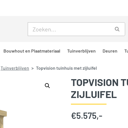
Skip to main content
Skip to footer
Zoe
Bouwhout en Plaatmateriaal
Tuinverblijven
Deuren
T
Tuinverblijven
Topvision tuinhuis met zijluifel
TOPVISION T
ZIJLUIFEL
€
5.575,-