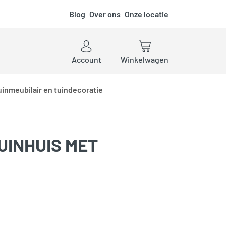
Blog
Over ons
Onze locatie
ken
Account
Winkelwagen
uinmeubilair en tuindecoratie
UINHUIS MET