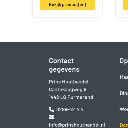
Bekijk product(en)
Contact
Op
gegevens
Maa
Prins Houthandel
Cantekoogweg 9
Din
1442 LG Purmerend
Wo
0299-421414
info@prinshouthandel.nl
Don