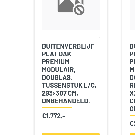
BUITENVERBLIJF
B
PLAT DAK
P
PREMIUM
P
MODULAIR,
M
DOUGLAS,
D
TUSSENSTUK L/C,
R
293×307 CM,
X
ONBEHANDELD.
C
O
€
1.772,-
€