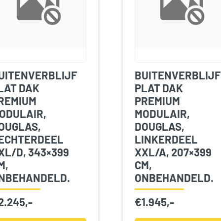
UITENVERBLIJF
BUITENVERBLIJF
LAT DAK
PLAT DAK
REMIUM
PREMIUM
ODULAIR,
MODULAIR,
OUGLAS,
DOUGLAS,
ECHTERDEEL
LINKERDEEL
XL/D, 343×399
XXL/A, 207×399
M,
CM,
NBEHANDELD.
ONBEHANDELD.
2.245,-
€
1.945,-