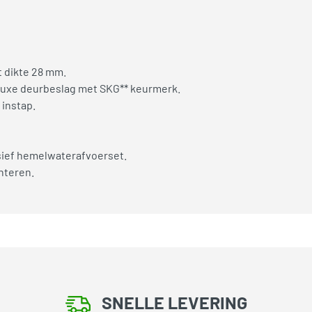
 dikte 28 mm.
 luxe deurbeslag met SKG** keurmerk.
instap.
usief hemelwaterafvoerset.
onteren.
SNELLE LEVERING