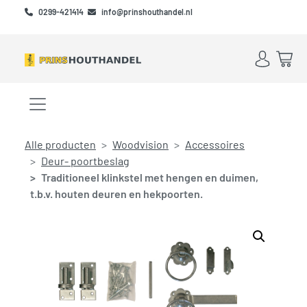
Skip to main content
Skip to footer
0299-421414
info@prinshouthandel.nl
Account
Win
Menu openen/sluiten
Alle producten
Woodvision
Accessoires
Deur- poortbeslag
Traditioneel klinkstel met hengen en duimen,
t.b.v. houten deuren en hekpoorten.