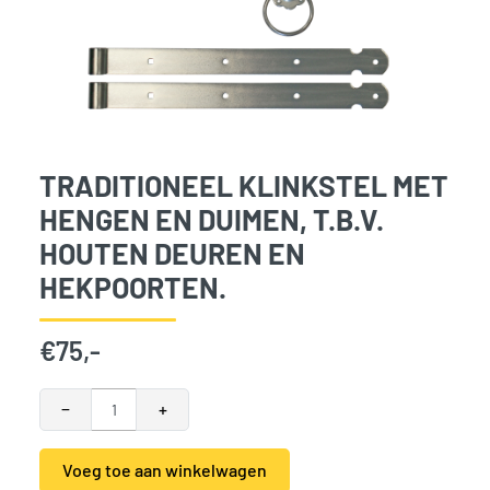
TRADITIONEEL KLINKSTEL MET
HENGEN EN DUIMEN, T.B.V.
HOUTEN DEUREN EN
HEKPOORTEN.
€
75,-
Traditioneel klinkstel met hengen en duimen, t.b.v. houten
−
+
Voeg toe aan winkelwagen