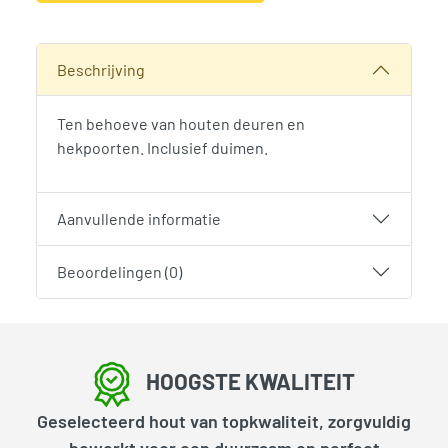
Alternative:
SKU:
789808
Categorieën:
Accessoires
,
Deur- poortbeslag
,
Woodvision
Beschrijving
Ten behoeve van houten deuren en
hekpoorten. Inclusief duimen.
Aanvullende informatie
Beoordelingen (0)
HOOGSTE KWALITEIT
Geselecteerd hout van topkwaliteit, zorgvuldig