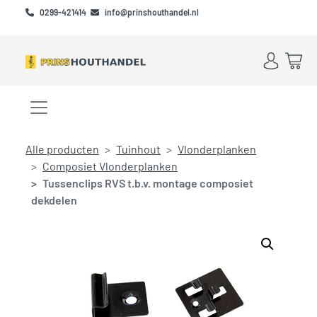
Skip to main content
Skip to footer
0299-421414
info@prinshouthandel.nl
Account
Win
Menu openen/sluiten
Alle producten
Tuinhout
Vlonderplanken
Composiet Vlonderplanken
Tussenclips RVS t.b.v. montage composiet
dekdelen