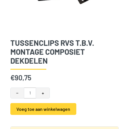
TUSSENCLIPS RVS T.B.V.
MONTAGE COMPOSIET
DEKDELEN
€
90,75
Tussenclips RVS t.b.v. montage composiet dekdelen aantal
−
+
Voeg toe aan winkelwagen
Alternative:
Categorieën:
Composiet Vlonderplanken
,
Tuinhout
,
Vlonde