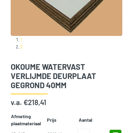
1
2
OKOUME WATERVAST
VERLIJMDE DEURPLAAT
GEGROND 40MM
v.a.
€
218,41
Afmeting
Prijs
Aantal
Add t
plaatmateriaal
Okoume Watervast Verlijmde Deu