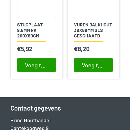
STUCPLAAT
VUREN BALKHOUT
9.5MM RK
38X89MM SLS
200X60CM
GESCHAAFD
€
5,92
€
8,20
Voeg toe aan winkelwagen
Voeg toe aan winkelwagen
Contact gegevens
Prins Houthandel
Cantekoogweg 9