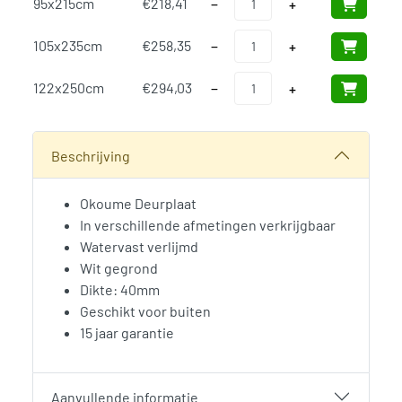
95x215cm
€
218,41
−
+
Okoume Watervast Verlijmde Deu
105x235cm
€
258,35
−
+
Okoume Watervast Verlijmde Deu
122x250cm
€
294,03
−
+
SKU:
N/B
Categorieën:
Bouwhout en Plaatmateriaal
,
Deuren
,
Deurpl
Beschrijving
Okoume Deurplaat
In verschillende afmetingen verkrijgbaar
Watervast verlijmd
Wit gegrond
Dikte: 40mm
Geschikt voor buiten
15 jaar garantie
Aanvullende informatie