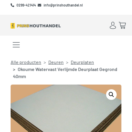
Skip to main content
Skip to footer
0299-421414
info@prinshouthandel.nl
Account
Win
Menu openen/sluiten
Alle producten
Deuren
Deurplaten
Okoume Watervast Verlijmde Deurplaat Gegrond
40mm