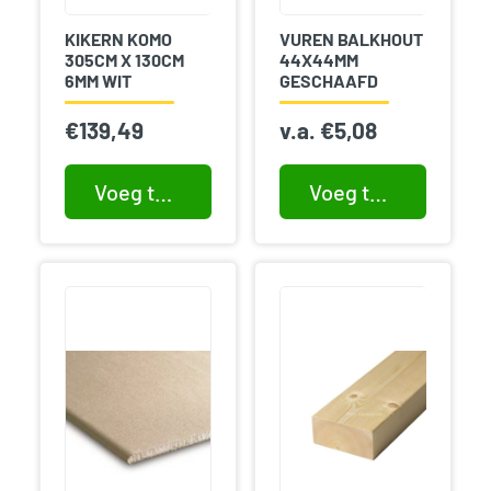
KIKERN KOMO
VUREN BALKHOUT
305CM X 130CM
44X44MM
6MM WIT
GESCHAAFD
€
139,49
v.a.
€
5,08
Voeg toe aan winkelwagen
Voeg toe aan winkelwagen