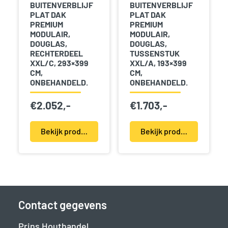
BUITENVERBLIJF
BUITENVERBLIJF
PLAT DAK
PLAT DAK
PREMIUM
PREMIUM
MODULAIR,
MODULAIR,
DOUGLAS,
DOUGLAS,
RECHTERDEEL
TUSSENSTUK
XXL/C, 293×399
XXL/A, 193×399
CM,
CM,
ONBEHANDELD.
ONBEHANDELD.
€
2.052,-
€
1.703,-
Bekijk product(en)
Bekijk product(en)
Contact gegevens
Prins Houthandel