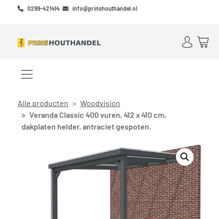
Skip to main content
Skip to footer
0299-421414
info@prinshouthandel.nl
Account
Win
Menu openen/sluiten
Alle producten
Woodvision
Veranda Classic 400 vuren, 412 x 410 cm,
dakplaten helder, antraciet gespoten.