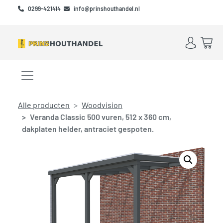
Skip to main content
Skip to footer
0299-421414
info@prinshouthandel.nl
Account
Win
Menu openen/sluiten
Alle producten
Woodvision
Veranda Classic 500 vuren, 512 x 360 cm,
dakplaten helder, antraciet gespoten.