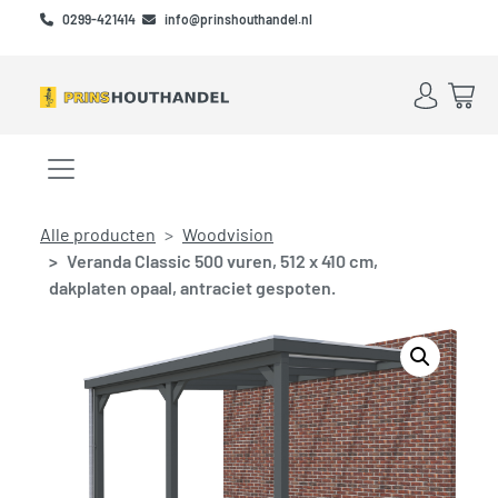
Skip to main content
Skip to footer
0299-421414
info@prinshouthandel.nl
Account
Win
Menu openen/sluiten
Alle producten
Woodvision
Veranda Classic 500 vuren, 512 x 410 cm,
dakplaten opaal, antraciet gespoten.