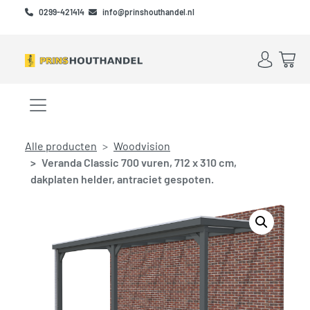
Skip to main content
Skip to footer
0299-421414
info@prinshouthandel.nl
Account
Win
Menu openen/sluiten
Alle producten
Woodvision
Veranda Classic 700 vuren, 712 x 310 cm,
dakplaten helder, antraciet gespoten.