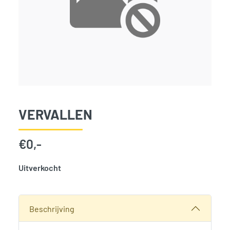
VERVALLEN
€
0,-
Uitverkocht
SKU:
797502
Categorie:
Woodvision
Beschrijving