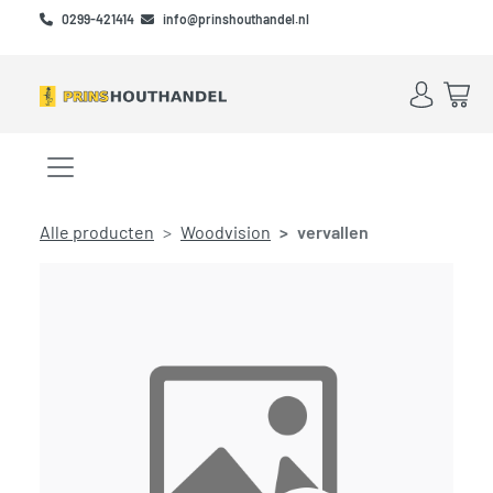
Skip to main content
Skip to footer
0299-421414
info@prinshouthandel.nl
Account
Win
Menu openen/sluiten
Alle producten
Woodvision
vervallen