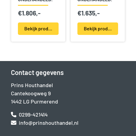
€
1.806,-
€
1.635,-
Bekijk product(en)
Bekijk product(en)
Contact gegevens
Prins Houthandel
Cantekoogweg 9
1442 LG Purmerend
0299-421414
info@prinshouthandel.nl