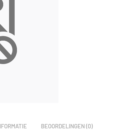
SKU:
797504
Categorie:
Woodvision
NFORMATIE
BEOORDELINGEN (0)