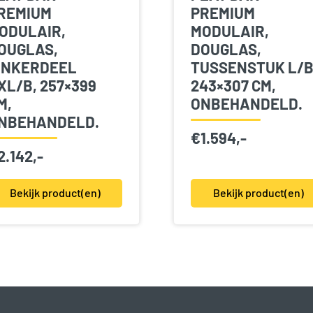
REMIUM
PREMIUM
ODULAIR,
MODULAIR,
OUGLAS,
DOUGLAS,
INKERDEEL
TUSSENSTUK L/B
XL/B, 257×399
243×307 CM,
M,
ONBEHANDELD.
NBEHANDELD.
€
1.594,-
2.142,-
Bekijk product(en)
Bekijk product(en)