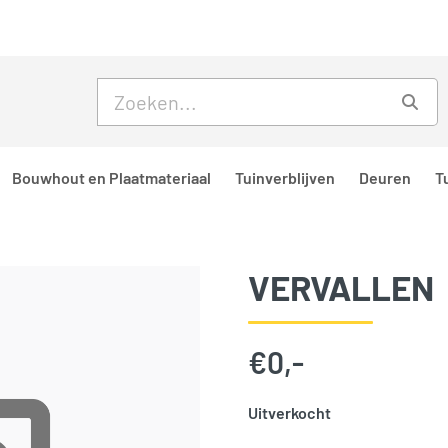
Skip to main content
Skip to footer
Zoe
Bouwhout en Plaatmateriaal
Tuinverblijven
Deuren
T
VERVALLEN
€
0,-
Uitverkocht