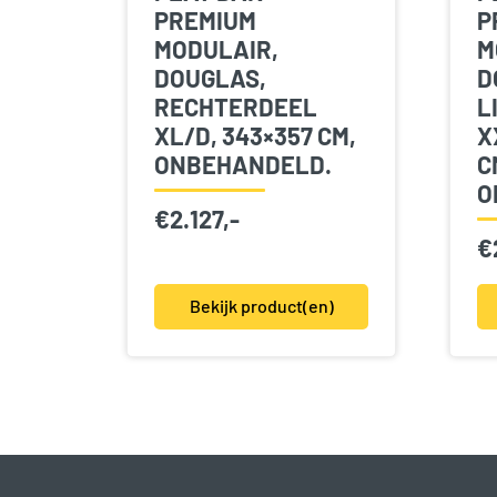
PREMIUM
P
MODULAIR,
M
DOUGLAS,
D
RECHTERDEEL
L
XL/D, 343×357 CM,
X
ONBEHANDELD.
C
O
€
2.127,-
€
Bekijk product(en)