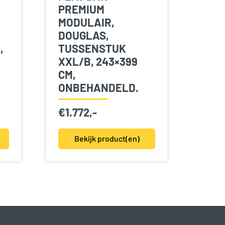
PREMIUM
MODULAIR,
DOUGLAS,
,
TUSSENSTUK
XXL/B, 243×399
CM,
ONBEHANDELD.
€
1.772,-
Bekijk product(en)