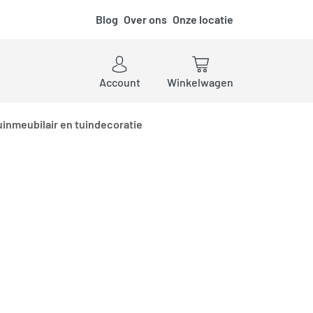
Blog
Over ons
Onze locatie
ken
Account
Winkelwagen
uinmeubilair en tuindecoratie